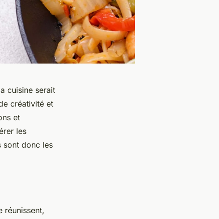
a cuisine serait
e créativité et
ons et
érer les
s sont donc les
e réunissent,