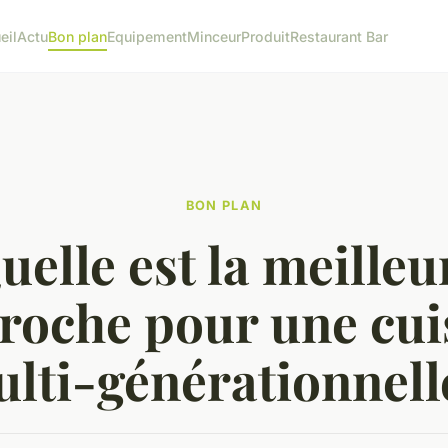
eil
Actu
Bon plan
Equipement
Minceur
Produit
Restaurant Bar
BON PLAN
uelle est la meilleu
roche pour une cui
lti-générationnell