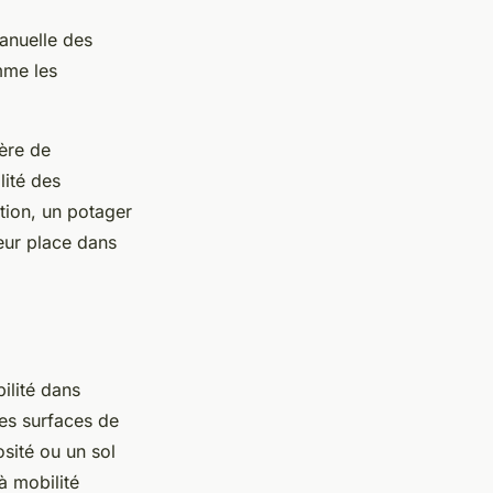
anuelle des
mme les
ière de
lité des
ation, un potager
leur place dans
bilité dans
des surfaces de
sité ou un sol
à mobilité