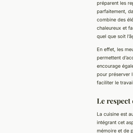
préparent les r
parfaitement, da
combine des élé
chaleureux et fam
quel que soit l’â
En effet, les me
permettent d’ac
encourage égalem
pour préserver 
faciliter le trava
Le respect 
La cuisine est au
intégrant cet as
mémoire et de p