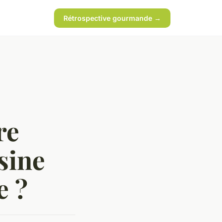
Rétrospective gourmande →
re
sine
e ?