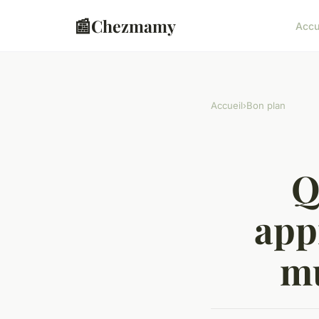
📰
Chezmamy
Accu
Accueil
›
Bon plan
Q
app
mu