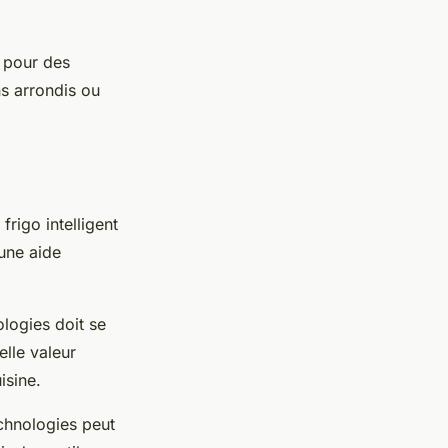
t pour des
s arrondis ou
rigo intelligent
 une aide
ologies doit se
elle valeur
isine.
echnologies peut