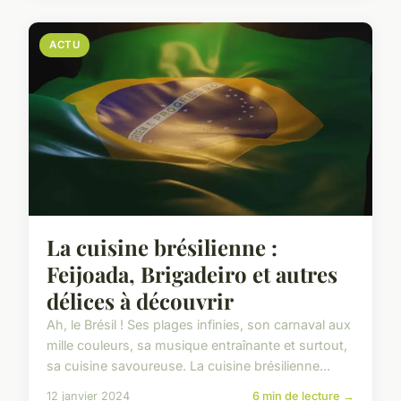
ACTU
La cuisine brésilienne :
Feijoada, Brigadeiro et autres
délices à découvrir
Ah, le Brésil ! Ses plages infinies, son carnaval aux
mille couleurs, sa musique entraînante et surtout,
sa cuisine savoureuse. La cuisine brésilienne...
12 janvier 2024
6 min de lecture →