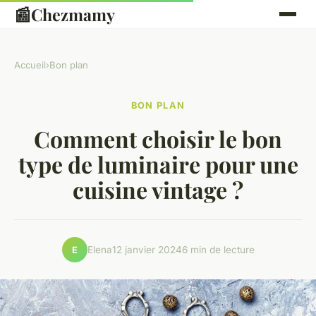
📰
Chezmamy
Accueil
›
Bon plan
BON PLAN
Comment choisir le bon
type de luminaire pour une
cuisine vintage ?
Elena
12 janvier 2024
6 min de lecture
E