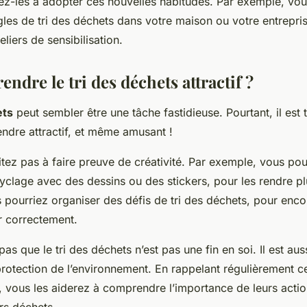
ez-les à adopter ces nouvelles habitudes. Par exemple, vou
gles de tri des déchets dans votre maison ou votre entrepri
liers de sensibilisation.
dre le tri des déchets attractif ?
ets
peut sembler être une tâche fastidieuse. Pourtant, il est t
endre attractif, et même amusant !
itez pas à faire preuve de créativité. Par exemple, vous po
clage avec des dessins ou des stickers, pour les rendre pl
 pourriez organiser des défis de tri des déchets, pour enco
r correctement.
 pas que le tri des déchets n’est pas une fin en soi. Il est a
protection de l’environnement. En rappelant régulièrement ce
, vous les aiderez à comprendre l’importance de leurs actio