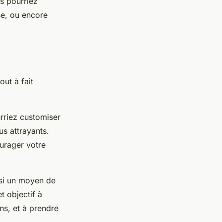
s pourriez
se, ou encore
out à fait
urriez customiser
us attrayants.
urager votre
ussi un moyen de
t objectif à
ns, et à prendre