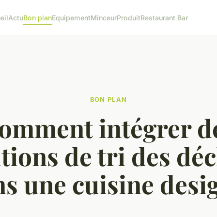
eil
Actu
Bon plan
Equipement
Minceur
Produit
Restaurant Bar
BON PLAN
omment intégrer d
tions de tri des dé
s une cuisine desi