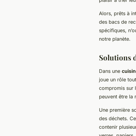
plaisir à trier l
Alors, prêts à i
des bacs de rec
spécifiques, n’o
notre planète.
Solutions d
Dans une
cuisi
joue un rôle tou
compromis sur l
peuvent être la 
Une première sol
des déchets. Ces
contenir plusieu
verres, papiers,