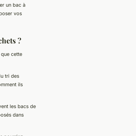
ler un bac à
époser vos
chets ?
 que cette
u tri des
omment ils
vent les bacs de
éposés dans