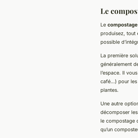
Le compost
Le
compostage
produisez, tout 
possible d’inté
La première sol
généralement de 
l’espace. Il vou
café…) pour les
plantes.
Une autre option
décomposer les 
le compostage d
qu’un composteu