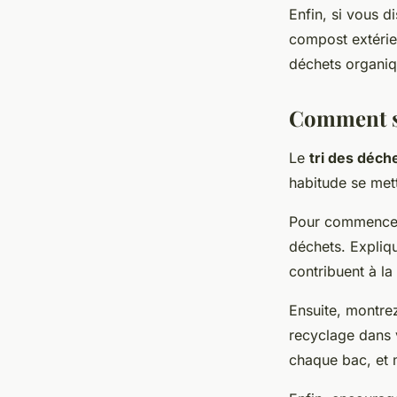
Enfin, si vous d
compost extérie
déchets organiqu
Comment se
Le
tri des déch
habitude se mett
Pour commencer,
déchets. Expliq
contribuent à la
Ensuite, montrez
recyclage dans 
chaque bac, et 