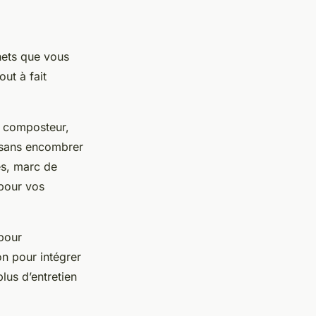
hets que vous
out à fait
e composteur,
e sans encombrer
es, marc de
 pour vos
 pour
n pour intégrer
lus d’entretien