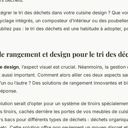
eurs déchets.
ntégrer le tri des déchets dans votre cuisine design ? Que v
yclage intégrés, un composteur d’intérieur ou des poubelle
ubliez pas : le tri des déchets est une habitude à adopter, p
e rangement et design pour le tri des dé
ne design
, l’aspect visuel est crucial. Néanmoins, la gestion
t aussi important. Comment alors allier ces deux aspects sa
’un ou l’autre ? Des solutions de rangement innovantes et b
réponse.
ution serait d’opter pour un système de tiroirs spécialement
 tiroirs, cachés derrière les portes de vos meubles de cuis
rs bacs pour différents types de déchets : déchets organiqu
 etc. Cette solution offre non seulement un moyen discret et