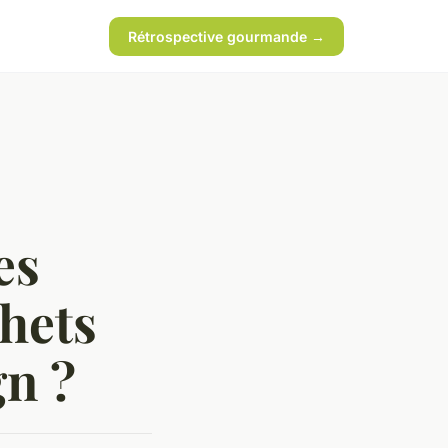
Rétrospective gourmande →
es
chets
gn ?