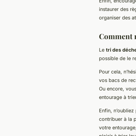
Enfin, encourag
instaurer des rè
organiser des ate
Comment ren
Le
tri des déch
possible de le r
Pour cela, n’hés
vos bacs de recy
Ou encore, vous
entourage à trie
Enfin, n’oubliez
contribuer à la 
votre entourage