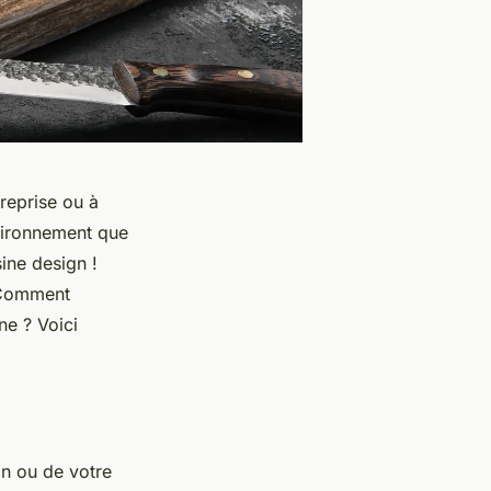
treprise ou à
nvironnement que
ine design !
? Comment
ne ? Voici
on ou de votre