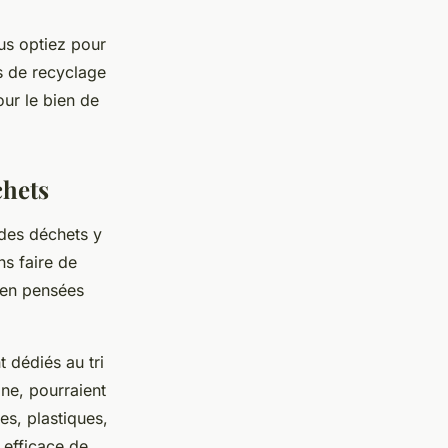
ous optiez pour
s de recyclage
our le bien de
chets
 des déchets y
ns faire de
ien pensées
 dédiés au tri
ine, pourraient
es, plastiques,
 efficace de