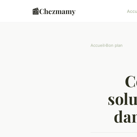
📰
Chezmamy
Accu
Accueil
›
Bon plan
C
solu
dan