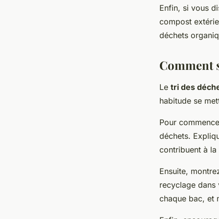
Enfin, si vous d
compost extérie
déchets organiqu
Comment se
Le
tri des déch
habitude se mett
Pour commencer,
déchets. Expliq
contribuent à la
Ensuite, montrez
recyclage dans 
chaque bac, et 