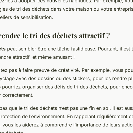
ez-les à adopter ces nouvelles habitudes. Par exemple, vou
gles de tri des déchets dans votre maison ou votre entrepri
liers de sensibilisation.
dre le tri des déchets attractif ?
ets
peut sembler être une tâche fastidieuse. Pourtant, il est t
endre attractif, et même amusant !
itez pas à faire preuve de créativité. Par exemple, vous po
clage avec des dessins ou des stickers, pour les rendre pl
 pourriez organiser des défis de tri des déchets, pour enco
r correctement.
 pas que le tri des déchets n’est pas une fin en soi. Il est a
protection de l’environnement. En rappelant régulièrement ce
, vous les aiderez à comprendre l’importance de leurs actio