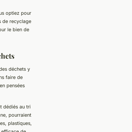
ous optiez pour
s de recyclage
our le bien de
chets
 des déchets y
ns faire de
ien pensées
 dédiés au tri
ine, pourraient
es, plastiques,
 efficace de