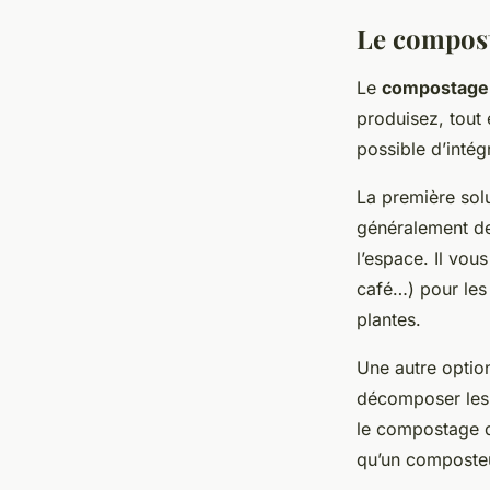
Le compost
Le
compostage
produisez, tout 
possible d’inté
La première sol
généralement de 
l’espace. Il vou
café…) pour les
plantes.
Une autre option
décomposer les 
le compostage d
qu’un composteu