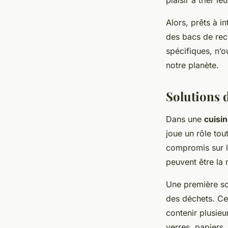
plaisir à trier l
Alors, prêts à i
des bacs de rec
spécifiques, n’o
notre planète.
Solutions d
Dans une
cuisi
joue un rôle tou
compromis sur l
peuvent être la 
Une première sol
des déchets. Ces
contenir plusieu
verres, papiers,