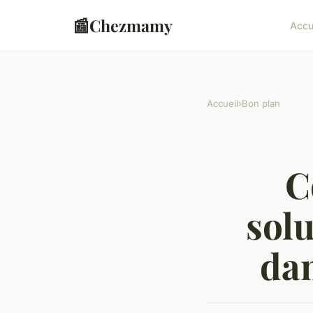
📰
Chezmamy
Accu
Accueil
›
Bon plan
C
solu
dan