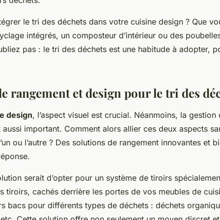
eurs déchets.
ntégrer le tri des déchets dans votre cuisine design ? Que v
yclage intégrés, un composteur d’intérieur ou des poubelle
ubliez pas : le tri des déchets est une habitude à adopter, p
e rangement et design pour le tri des dé
ne design
, l’aspect visuel est crucial. Néanmoins, la gestion
t aussi important. Comment alors allier ces deux aspects sa
’un ou l’autre ? Des solutions de rangement innovantes et b
réponse.
ution serait d’opter pour un système de tiroirs spécialement
 tiroirs, cachés derrière les portes de vos meubles de cuis
rs bacs pour différents types de déchets : déchets organiqu
 etc. Cette solution offre non seulement un moyen discret et