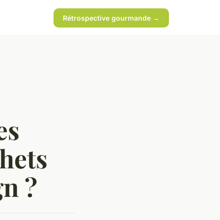
Rétrospective gourmande →
es
chets
gn ?