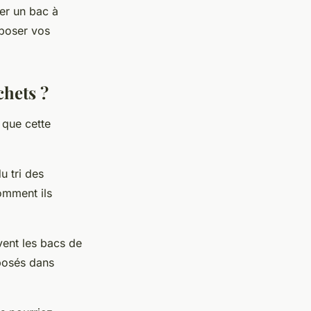
ler un bac à
époser vos
chets ?
 que cette
u tri des
omment ils
vent les bacs de
éposés dans