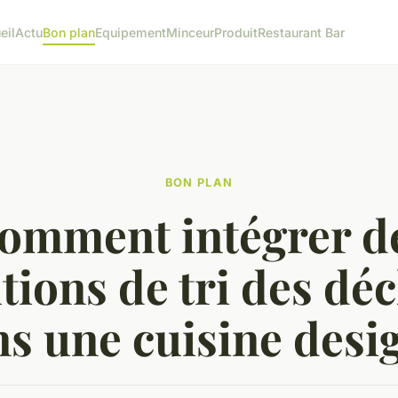
eil
Actu
Bon plan
Equipement
Minceur
Produit
Restaurant Bar
BON PLAN
omment intégrer d
tions de tri des dé
s une cuisine desi