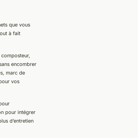
hets que vous
out à fait
e composteur,
e sans encombrer
es, marc de
 pour vos
 pour
n pour intégrer
lus d’entretien