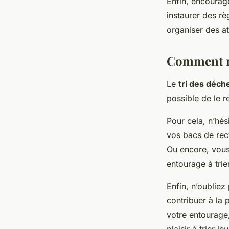
Enfin, encourag
instaurer des rè
organiser des ate
Comment ren
Le
tri des déch
possible de le r
Pour cela, n’hés
vos bacs de recy
Ou encore, vous
entourage à trie
Enfin, n’oubliez
contribuer à la 
votre entourage