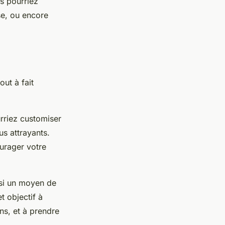
s pourriez
se, ou encore
out à fait
urriez customiser
us attrayants.
urager votre
ussi un moyen de
t objectif à
ns, et à prendre