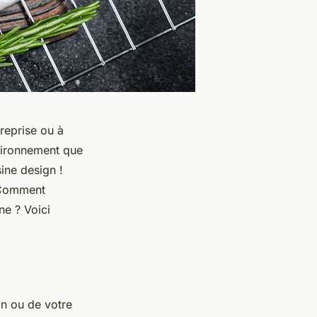
treprise ou à
nvironnement que
ine design !
? Comment
ne ? Voici
on ou de votre