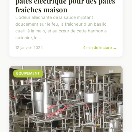
pâtes électrique pour des pâtes
fraîches maison
L'odeur alléchante de la sauce mijotant
doucement sur le feu, la fraîcheur d'un basilic
cueilli à la main, et au cœur de cette harmonie
culinaire, le ...
12 janvier 2024
4 min de lecture →
EQUIPEMENT