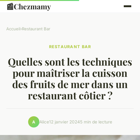
📰
Chezmamy
Accueil
›
Restaurant Bar
RESTAURANT BAR
Quelles sont les techniques
pour maîtriser la cuisson
des fruits de mer dans un
restaurant côtier ?
Alice
12 janvier 2024
5 min de lecture
A