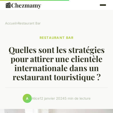
📰
Chezmamy
Accueil
›
Restaurant Bar
RESTAURANT BAR
Quelles sont les stratégies
pour attirer une clientèle
internationale dans un
restaurant touristique ?
Alice
12 janvier 2024
5 min de lecture
A