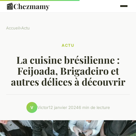
📰
Chezmamy
Accueil
›
Actu
ACTU
La cuisine brésilienne :
Feijoada, Brigadeiro et
autres délices à découvrir
Victor
12 janvier 2024
6 min de lecture
V