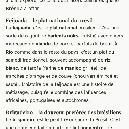
allons explorer certains des trésors culinaires que le
Brésil
a à offrir.
Feijoada – le plat national du brésil
La
feijoada
, c’est le
plat national
brésilien. C’est une
sorte de ragoût de
haricots noirs
, cuisiné avec divers
morceaux de
viande
de porc et parfois de bœuf. À
Rio
comme dans le reste du pays, c’est un plat du
samedi traditionnel, souvent accompagné de
riz
blanc
, de farofa (farine de
manioc
grillée), de
tranches d’orange et de couve (chou vert émincé et
sauté). L’histoire de la feijoada est une histoire de
métissage, puisqu’elle combine des influences
africaines, portugaises et autochtones.
Brigadeiro – la douceur préférée des brésiliens
Le
brigadeiro
est le petit trésor sucré du Brésil. C’est
une confiserie faite à partir de
lait concentré
, de