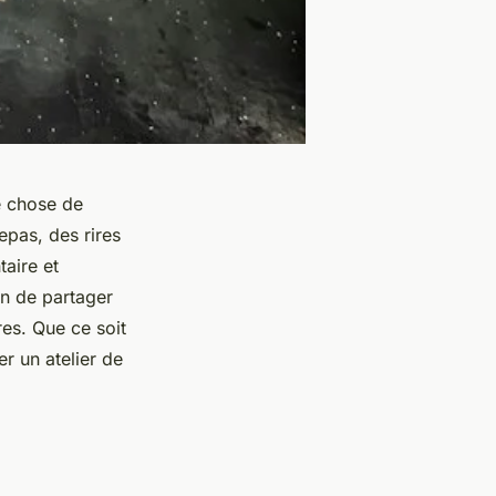
e chose de
epas, des rires
aire et
on de partager
es. Que ce soit
er un atelier de