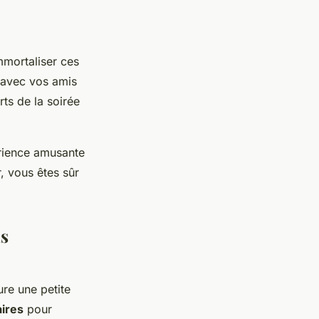
mmortaliser ces
 avec vos amis
ts de la soirée
érience amusante
, vous êtes sûr
ns
ure une petite
aires
pour