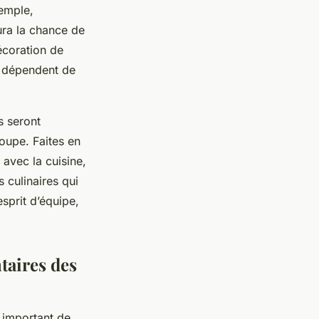
xemple,
ura la chance de
décoration de
t dépendent de
s seront
oupe. Faites en
 avec la cuisine,
 culinaires qui
esprit d’équipe,
taires des
t important de