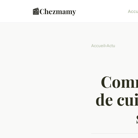
📰
Chezmamy
Accu
Accueil
›
Actu
Comm
de cu