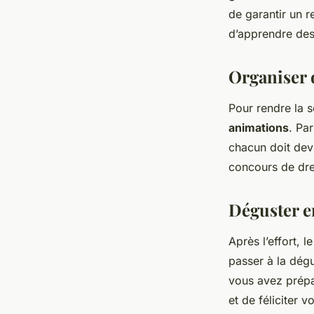
de garantir un r
d’apprendre des
Organiser 
Pour rendre la 
animations
. Pa
chacun doit devi
concours de dres
Déguster e
Après l’effort, l
passer à la dégu
vous avez prépa
et de féliciter v