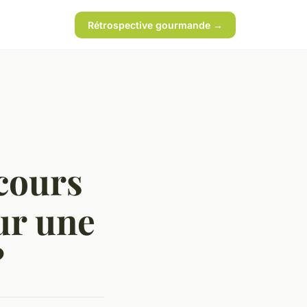
Rétrospective gourmande →
cours
ur une
?