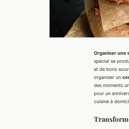
Organiser une 
spécial se prod
et de bons souv
organiser un
co
des moments uni
pour un annivers
cuisine à domici
Transformer