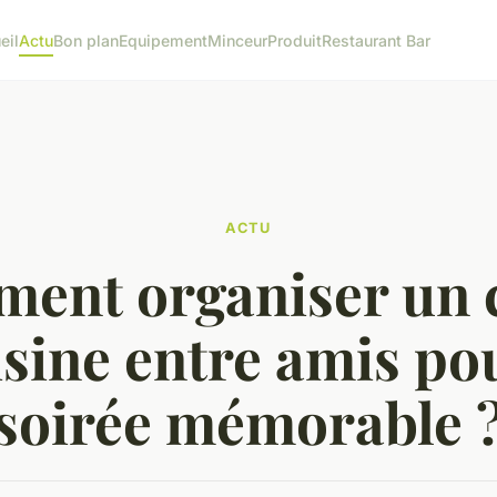
eil
Actu
Bon plan
Equipement
Minceur
Produit
Restaurant Bar
ACTU
ent organiser un 
isine entre amis po
soirée mémorable 