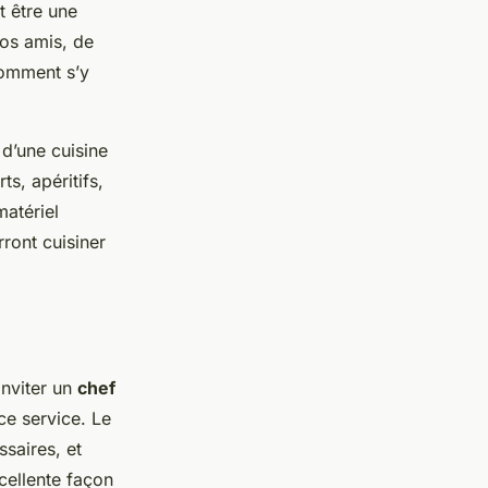
t être une
os amis, de
comment s’y
 d’une cuisine
s, apéritifs,
matériel
ront cuisiner
inviter un
chef
ce service. Le
ssaires, et
cellente façon