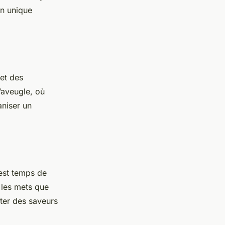
on unique
et des
’aveugle, où
aniser un
l est temps de
 les mets que
ter des saveurs