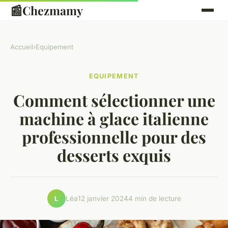
📰
Chezmamy
Accueil
›
Equipement
EQUIPEMENT
Comment sélectionner une
machine à glace italienne
professionnelle pour des
desserts exquis
Léa
12 janvier 2024
4 min de lecture
L