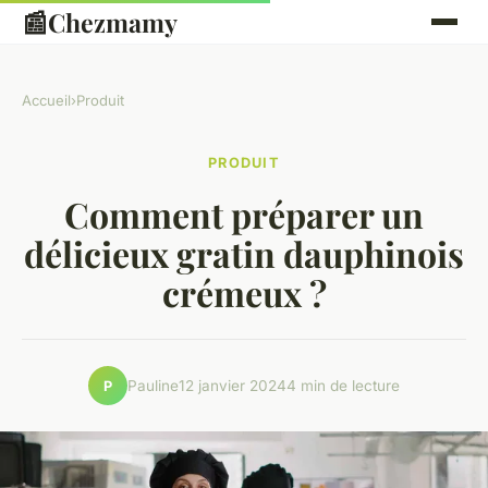
📰
Chezmamy
Accueil
›
Produit
PRODUIT
Comment préparer un
délicieux gratin dauphinois
crémeux ?
Pauline
12 janvier 2024
4 min de lecture
P