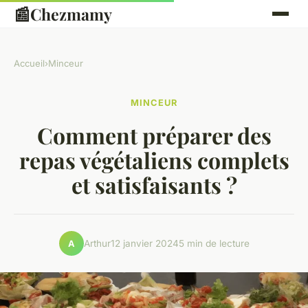
📰
Chezmamy
Accueil
›
Minceur
MINCEUR
Comment préparer des
repas végétaliens complets
et satisfaisants ?
Arthur
12 janvier 2024
5 min de lecture
A